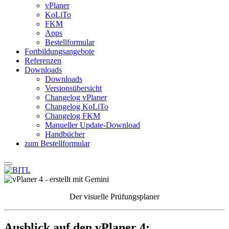
vPlaner
KoLiTo
FKM
Apps
Bestellformular
Fortbildungsangebote
Referenzen
Downloads
Downloads
Versionsübersicht
Changelog vPlaner
Changelog KoLiTo
Changelog FKM
Manueller Update-Download
Handbücher
zum Bestellformular
Der visuelle Prüfungsplaner
Ausblick auf den vPlaner 4: