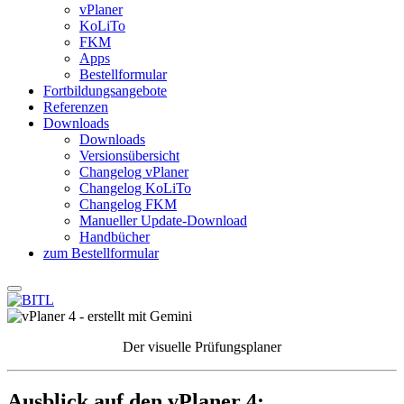
vPlaner
KoLiTo
FKM
Apps
Bestellformular
Fortbildungsangebote
Referenzen
Downloads
Downloads
Versionsübersicht
Changelog vPlaner
Changelog KoLiTo
Changelog FKM
Manueller Update-Download
Handbücher
zum Bestellformular
Der visuelle Prüfungsplaner
Ausblick auf den vPlaner 4: